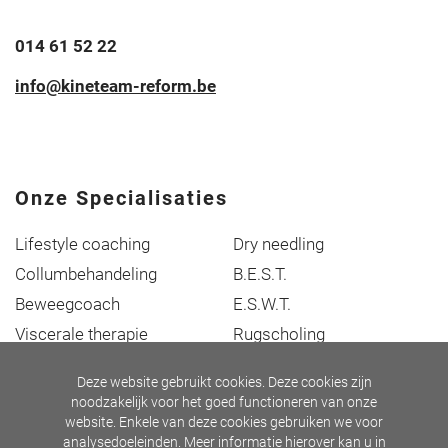
014 61 52 22
info@kineteam-reform.be
Onze Specialisaties
Lifestyle coaching
Dry needling
Collumbehandeling
B.E.S.T.
Beweegcoach
E.S.W.T.
Viscerale therapie
Rugscholing
Manuele therapie
Cranio - sacraaltherapie
Deze website gebruikt cookies. Deze cookies zijn
Sportrevalidatie
noodzakelijk voor het goed functioneren van onze
website. Enkele van deze cookies gebruiken we voor
analysedoeleinden. Meer informatie hierover kan u in